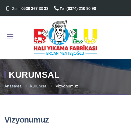
0538 367 33 33
(0374) 210 90 90
Gsm:
Tel:
KURUMSAL
Anasayfa
Kurumsal
Vizyonumuz
Vizyonumuz