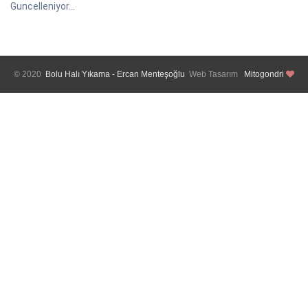
Guncelleniyor...
© 2020
Bolu Halı Yıkama - Ercan Menteşoğlu
Web Tasarım
Mitogondri