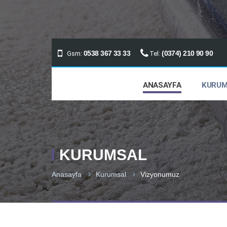
0538 367 33 33
(0374) 210 90 90
Gsm:
Tel:
ANASAYFA
KURUM
KURUMSAL
Anasayfa
Kurumsal
Vizyonumuz