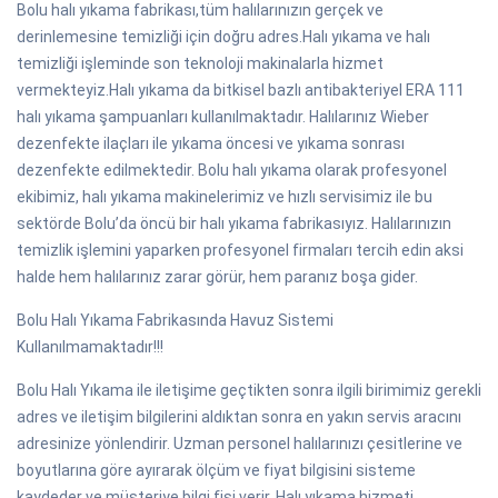
Bolu halı yıkama fabrikası,tüm halılarınızın gerçek ve
derinlemesine temizliği için doğru adres.Halı yıkama ve halı
temizliği işleminde son teknoloji makinalarla hizmet
vermekteyiz.Halı yıkama da bitkisel bazlı antibakteriyel ERA 111
halı yıkama şampuanları kullanılmaktadır. Halılarınız Wieber
dezenfekte ilaçları ile yıkama öncesi ve yıkama sonrası
dezenfekte edilmektedir. Bolu halı yıkama olarak profesyonel
ekibimiz, halı yıkama makinelerimiz ve hızlı servisimiz ile bu
sektörde Bolu’da öncü bir halı yıkama fabrikasıyız. Halılarınızın
temizlik işlemini yaparken profesyonel firmaları tercih edin aksi
halde hem halılarınız zarar görür, hem paranız boşa gider.
Bolu Halı Yıkama Fabrikasında Havuz Sistemi
Kullanılmamaktadır!!!
Bolu Halı Yıkama ile iletişime geçtikten sonra ilgili birimimiz gerekli
adres ve iletişim bilgilerini aldıktan sonra en yakın servis aracını
adresinize yönlendirir. Uzman personel halılarınızı çesitlerine ve
boyutlarına göre ayırarak ölçüm ve fiyat bilgisini sisteme
kaydeder ve müşteriye bilgi fişi verir. Halı yıkama hizmeti