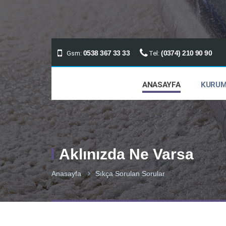
0538 367 33 33
(0374) 210 90 90
Gsm:
Tel:
ANASAYFA
KURUM
Aklınızda Ne Varsa
Anasayfa
Sıkça Sorulan Sorular